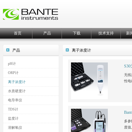
首页
产品
下载
技术支持
新
产品
离子浓度计
pH计
S3
ORP计
无线
性电极
离子浓度计
水质硬度计
电导率仪
TDS计
Ba
盐度计
多参
度值,
溶解氧仪