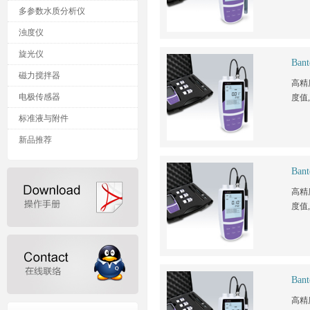
多参数水质分析仪
浊度仪
旋光仪
Ba
磁力搅拌器
高精
电极传感器
度值,
标准液与附件
新品推荐
Ba
高精
度值,
Ba
高精