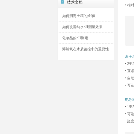
技术文档
• 
如何测定土壤的pH值
如何改善纯水pH测量效果
化妆品的pH测定
溶解氧在水质监控中的重要性
离子
• 2
• 
• 
• 可选
电导率
• 1
• 可
盐度