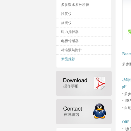
多参数水质分析仪
浊度仪
旋光仪
磁力搅拌器
电极传感器
标准液与附件
Ban
新品推荐
多参
功能
pH
• 
• 1
• 自
ORP
• 