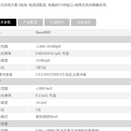
模式供电方案 (电池, 电源适配器, 电脑的USB端口) 保障仪表的顺畅应用。
技术参数
产品配置
可选附件
包装信息
号
Bante900P
量范围
-2.000~20.000pH
示分辨率
0.001/0.01/0.1pH, 可选
量精度
±0.002pH
准点
1至5点
缓冲选项
USA/NIST/DIN/2个自定义缓冲液
P
量范围
±1999.9mV
示分辨率
0.1/1mV, 可选
量精度
±0.2mV
准点
1点
量模式
相对或绝对mV
子浓度
量范围
0.001~19999 (取决于离子选择性电极量程)