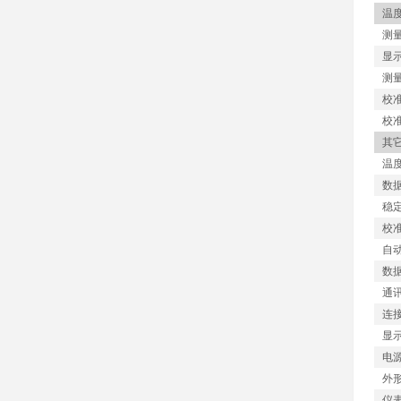
温
测
显
测
校
校
其
温
数
稳
校
自
数
通
连
显
电
外
仪