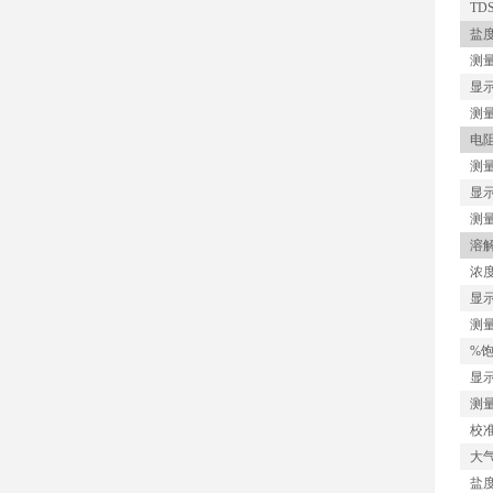
TD
盐
测
显
测
电
测
显
测
溶
浓
显
测
%饱
显
测
校
大
盐