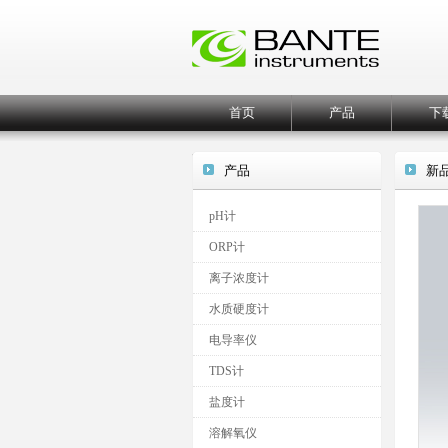
首页
产品
下
产品
新
pH计
ORP计
离子浓度计
水质硬度计
电导率仪
TDS计
盐度计
溶解氧仪