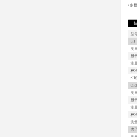
• 多
型
pH
测
显
测
校
pH
OR
测
显
测
校
测
离
测