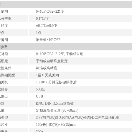
度
量范围
0~105°C/32~221°F
示分辨率
0.1°C/°F
量精度
±0.5°C/±0.9°F
准点
1点
准范围
测量值±10°C/°F
它参数
度补偿
0~100°C/32~212°F, 手动或自动
据锁定
手动或自动终点锁定
定性条件
标准或高精度
准到期提醒
1至31天或关闭
动关机
10/20/30分钟无按键操作后
据储存
500组
讯输出
USB
接器
BNC, DIN, 3.5mm话筒插
示屏
定制液晶显示屏 (80×60mm)
源类型
3.7V锂电池(默认)/3节AA电池(可选)/DC5V电源适配器
形尺寸
170(长)×85(宽)×30(高)mm
表重量
300g