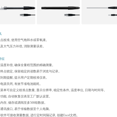
氧
或2点校准, 使用空气饱和水或零氧液。
盐度及大气压力补偿, 消除测量误差。
特征
自动温度补偿, 确保全量程范围的精确测量。
自动终点锁定, 保留稳定的读数易于浏览与记录。
校准到期提醒, 提示用户定期校准仪表。
自动电源关闭, 有效节省电池能耗。
置菜单可自定义校准点数量, 显示分辨率, 稳定性条件, 温度单位, 日期与时间等。
重置功能, 自动恢复仪表至工厂默认设置。
展内存, 储存或调阅至多500组数据。
SB通讯接口, 易于传输数据至个人电脑。
AS软件可接收测量数据, 进行定时间隔记录, 创建Excel文档。